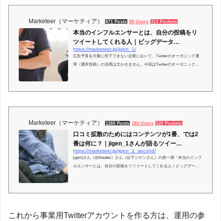
Marketeer（マーケティア）
871 Posts
90 Users
313 Pockets
本当のインフルエンサーとは、自分の投稿をリ
ツイートしてくれる人｜ビッグデータ…
https://marketeer.jp/jigen_1/
広告予算を大量に投下できない企業において、Twitterのオーガニック運
用（通常投稿）の活用は欠かせません。今回はTwitterのオーガニック運
用の必要性と取り組み方についてです。「なぜそんな
Marketeer（マーケティア）
1260 Posts
163 Users
520 Pockets
口コミ拡散のためにはコンテンツが1番、では2
番は何に？｜jigen_1さんが語るツイー…
https://marketeer.jp/jigen_1_second/
jigen1さん（@kloutter）さん（以下ジゲンさん）の第一弾「本当のインフ
ルエンサーとは、自分の投稿をリツイートしてくれる人｜ビッグデータ
を扱うjigen_1さんの語るTwitterオーガニッ
これから事業用Twitterアカウントを作る方は、運用の参